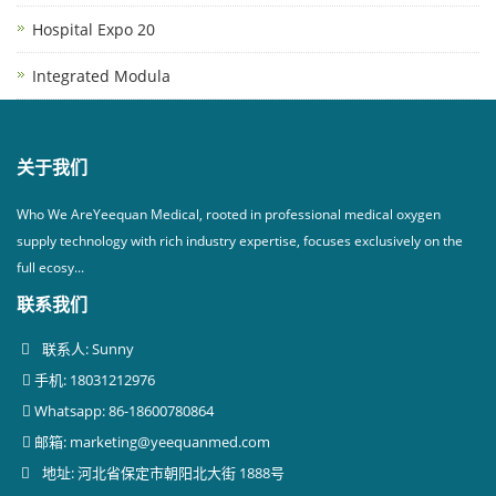
Hospital Expo 20
Integrated Modula
关于我们
Who We AreYeequan Medical, rooted in professional medical oxygen
supply technology with rich industry expertise, focuses exclusively on the
full ecosy...
联系我们
联系人: Sunny
手机: 18031212976
Whatsapp: 86-18600780864
邮箱:
marketing@yeequanmed.com
地址: 河北省保定市朝阳北大街 1888号