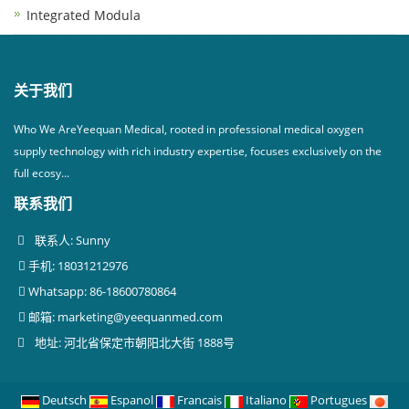
Integrated Modula
关于我们
Who We AreYeequan Medical, rooted in professional medical oxygen
supply technology with rich industry expertise, focuses exclusively on the
full ecosy...
联系我们
联系人: Sunny
手机: 18031212976
Whatsapp: 86-18600780864
邮箱:
marketing@yeequanmed.com
地址: 河北省保定市朝阳北大街 1888号
Deutsch
Espanol
Francais
Italiano
Portugues