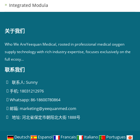
Integrated Modula
关于我们
Who We AreYeequan Medical, rooted in professional medical oxygen
supply technology with rich industry expertise, focuses exclusively on the
full ecosy...
联系我们
联系人: Sunny
手机: 18031212976
Whatsapp: 86-18600780864
邮箱:
marketing@yeequanmed.com
地址: 河北省保定市朝阳北大街 1888号
Deutsch
Espanol
Francais
Italiano
Portugues