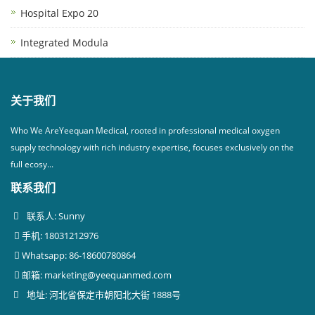
Hospital Expo 20
Integrated Modula
关于我们
Who We AreYeequan Medical, rooted in professional medical oxygen
supply technology with rich industry expertise, focuses exclusively on the
full ecosy...
联系我们
联系人: Sunny
手机: 18031212976
Whatsapp: 86-18600780864
邮箱:
marketing@yeequanmed.com
地址: 河北省保定市朝阳北大街 1888号