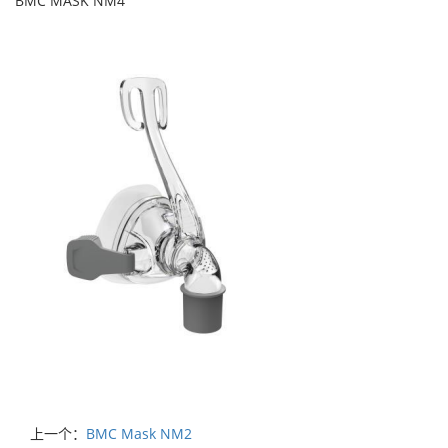
BMC MASK NM4
上一个：
BMC Mask NM2